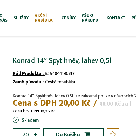
O
AKČNÍ
VŠE O
SLUŽBY
CENÍKY
KONTAKT
P
NÁS
NABÍDKA
NÁKUPU
Konrád 14° Spytihněv, lahev 0,5l
Kód Produktu :
8594044190817
Země původu :
Česká republika
Konrád 14° Spytihněv, lahev 0,5l lze zakoupit pouze v násobcích 
Cena s DPH
20,00 Kč
/
40,00 Kč
za l
Cena bez DPH
16,53 Kč
Skladem
-
+
Do Košíku