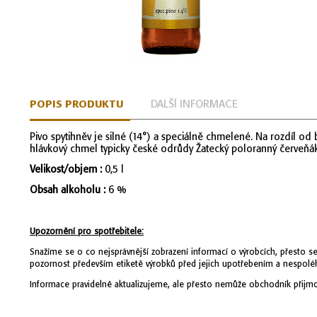
Přeskočit
na
začátek
POPIS PRODUKTU
DALŠÍ INFORMACE
galerie
s
Pivo spytihněv je silné (14°) a speciálně chmelené. Na rozdíl 
obrázky
hlávkový chmel typicky české odrůdy Žatecký poloranný červeňák.
Velikost/objem :
0,5 l
Obsah alkoholu :
6 %
Upozornění pro spotřebitele:
Snažíme se o co nejsprávnější zobrazení informací o výrobcích, přesto se
pozornost především etiketě výrobků před jejich upotřebením a nespoléh
Informace pravidelně aktualizujeme, ale přesto nemůže obchodník přijmo