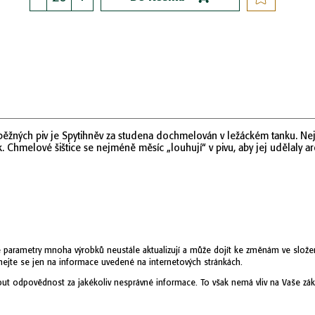
od běžných piv je Spytihněv za studena dochmelován v ležáckém tanku. N
 Chmelové šištice se nejméně měsíc „louhují“ v pivu, aby jej udělaly ar
 parametry mnoha výrobků neustále aktualizují a může dojít ke změnám ve složení p
ejte se jen na informace uvedené na internetových stránkách.
ut odpovědnost za jakékoliv nesprávné informace. To však nemá vliv na Vaše zák