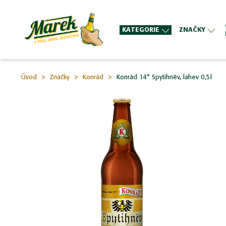
KATEGORIE
ZNAČKY
Úvod
Značky
Konrád
Konrád 14° Spytihněv, lahev 0,5l
Přeskočit
na
konec
galerie
s
obrázky