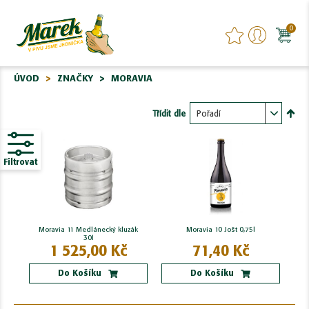
0
ÚVOD
ZNAČKY
MORAVIA
Třídit dle
Nasta
sest
Filtrovat
Moravia 11 Medlánecký kluzák
Moravia 10 Jošt 0,75l
30l
1 525,00 Kč
71,40 Kč
Do Košíku
Do Košíku