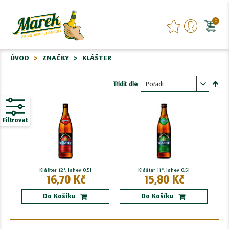
0
ÚVOD
ZNAČKY
KLÁŠTER
Třídit dle
Nasta
sest
Filtrovat
Klášter 12°, lahev 0,5l
Klášter 11°, lahev 0,5l
16,70 Kč
15,80 Kč
Do Košíku
Do Košíku