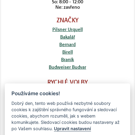
So: 8:00 - 12:00
Ne: zavřeno
ZNAČKY
Pilsner Urquell
Bakalář
Bernard
Birell
Braník
Budweiser Budvar
RYCHLÉ VOLBY
FAQ
Používáme cookies!
Kontaktní formulář
Dobrý den, tento web používá nezbytné soubory
Doprava
cookies k zajištění správného fungování a sledovací
Obchodní podmínky
cookies, abychom rozuměli, jak s webem
Zpracování osobních údajů
komunikujete. Sledovací cookies budou nastaveny až
po Vašem souhlasu.
Upravit nastavení