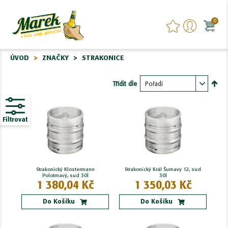
0
ÚVOD
ZNAČKY
STRAKONICE
Třídit dle
Nasta
sest
Filtrovat
Strakonický Klostermann
Strakonický Král Šumavy 12, sud
Polotmavý, sud 30l
30l
1 380,04 Kč
1 350,03 Kč
Do Košíku
Do Košíku