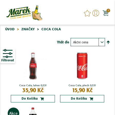
0
ÚVOD
ZNAČKY
COCA COLA
Třídit dle
Nasta
sest
Filtrovat
Coca Cola, lahev 0,33l
Coca Cola, plech 0,33l
35,90 Kč
15,90 Kč
Do Košíku
Do Košíku
Akce