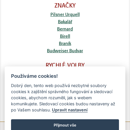
ZNAČKY
Pilsner Urquell
Bakalář
Bernard
Birell
Braník
Budweiser Budvar
RYCHLÉ VOLBY
FAQ
Používáme cookies!
Kontaktní formulář
Dobrý den, tento web používá nezbytné soubory
Doprava
cookies k zajištění správného fungování a sledovací
Obchodní podmínky
cookies, abychom rozuměli, jak s webem
Zpracování osobních údajů
komunikujete. Sledovací cookies budou nastaveny až
po Vašem souhlasu.
Upravit nastavení
Přijmout vše