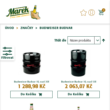
0
ÚVOD
ZNAČKY
BUDWEISER BUDVAR
Třídit dle
Nasta
sest
Filtrovat
Budweiser Budvar 10, sud 30l
Budweiser Budvar 10, sud 50l
1 288,98 Kč
2 063,07 Kč
Do Košíku
Do Košíku