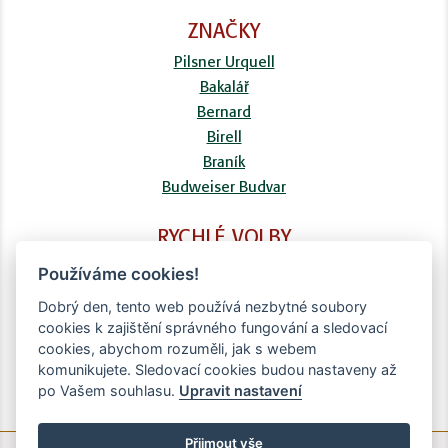
ZNAČKY
Pilsner Urquell
Bakalář
Bernard
Birell
Braník
Budweiser Budvar
RYCHLÉ VOLBY
FAQ
Používáme cookies!
Kontaktní formulář
Dobrý den, tento web používá nezbytné soubory
Doprava
cookies k zajištění správného fungování a sledovací
Obchodní podmínky
cookies, abychom rozuměli, jak s webem
Zpracování osobních údajů
komunikujete. Sledovací cookies budou nastaveny až
po Vašem souhlasu.
Upravit nastavení
Přijmout vše