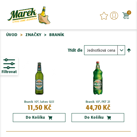
0
ÚVOD
ZNAČKY
BRANÍK
Třídit dle
Nasta
sest
Filtrovat
Braník 10°, lahev 0,5l
Braník 10°, PET 2l
11,50 Kč
44,70 Kč
Do Košíku
Do Košíku