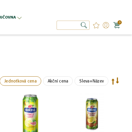
ŮJČOVNA
0
Hledat
Hledat
vzestupně
Nastavit
Jednotková cena
Akční cena
Sleva+Název
Nastavit
sestupně