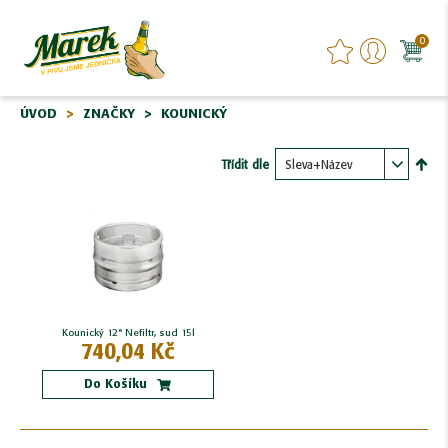
0
ÚVOD
ZNAČKY
KOUNICKÝ
Třídit dle
Nasta
sest
Kounický 12° Nefiltr, sud 15l
740,04 Kč
Do Košíku