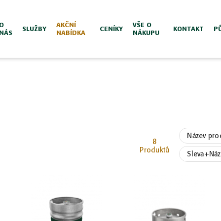
O
AKČNÍ
VŠE O
SLUŽBY
CENÍKY
KONTAKT
P
NÁS
NABÍDKA
NÁKUPU
'
Název pro
8
Produktů
Sleva+Náz