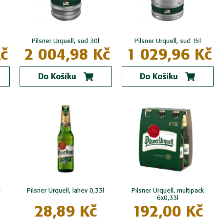
Pilsner Urquell, sud 30l
Pilsner Urquell, sud 15l
č
2 004,98 Kč
1 029,96 Kč
Do Košíku
Do Košíku
l
Pilsner Urquell, lahev 0,33l
Pilsner Urquell, multipack
6x0,33l
28,89 Kč
192,00 Kč