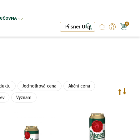
ŮJČOVNA
0
Hledat
Hledat
duktu
Jednotková cena
Akční cena
vzestupně
Nastavit
Nastavit
sestupně
ev
Význam