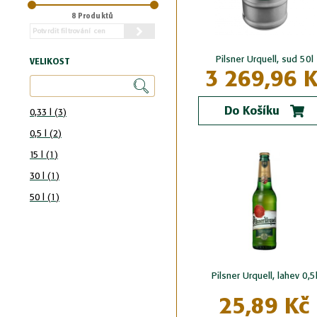
8 Produktů
Potvrdit filtrování cen
Pilsner Urquell, sud 50l
VELIKOST
3 269,96 K
Do Košíku
0,33 l
3
0,5 l
2
15 l
1
30 l
1
50 l
1
Pilsner Urquell, lahev 0,5
25,89 Kč